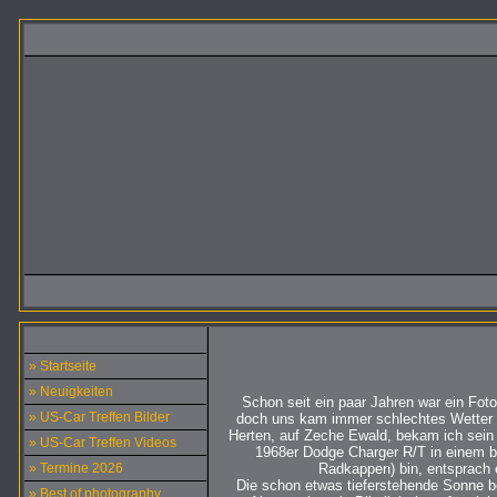
» Startseite
» Neuigkeiten
Schon seit ein paar Jahren war ein Fot
» US-Car Treffen Bilder
doch uns kam immer schlechtes Wetter i
Herten, auf Zeche Ewald, bekam ich sein 
» US-Car Treffen Videos
1968er Dodge Charger R/T in einem b
» Termine 2026
Radkappen) bin, entsprach
Die schon etwas tieferstehende Sonne be
» Best of photography