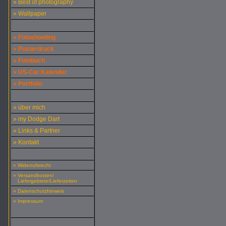
» Best of photography
» Wallpaper
» Fotoshooting
» Posterdruck
» Fotobuch
» US-Car Kalender
» Portfolio
» über mich
» my Dodge Dart
» Links & Partner
» Kontakt
» Widerrufsrecht
» Versandkosten/
Liefergebiete/Lieferzeiten
» Datenschutzhinweis
» Impressum